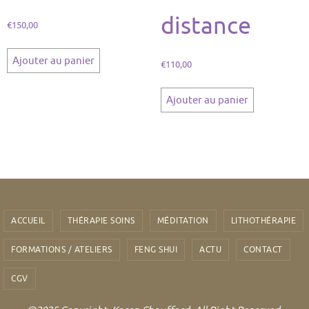
distance
€
150,00
Ajouter au panier
€
110,00
Ajouter au panier
ACCUEIL
THÉRAPIE SOINS
MÉDITATION
LITHOTHÉRAPIE
FORMATIONS / ATELIERS
FENG SHUI
ACTU
CONTACT
CGV